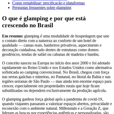
Como rentabilizar: precificação e plataformas
Perguntas frequentes sobre glamping
O que é glamping e por que está
crescendo no Brasil
Em resumo:
glamping é uma modalidade de hospedagem que une
o contato direto com a natureza ao conforto de um hotel de
qualidade — camas reais, banheiros privativos, aquecimento e
decoração cuidadosa, tudo dentro de estruturas como domos
geodésicos, tendas de safári ou cabanas de madeira e bambu.
O conceito nasceu na Europa no início dos anos 2000 e foi adotado
rapidamente no Reino Unido e nos Estados Unidos como alternativa
sofisticada ao camping convencional. No Brasil, chegou com força
nas serras gaúchas e mineiras, no Pantanal, no litoral da Bahia e nas
regiões serranas de São Paulo — mas ainda tem enorme espaço para
crescer, especialmente em propriedades rurais que hoje ficam
subutilizadas ou dependem exclusivamente da produção agrícola.
O glamping ganhou força global após a pandemia de covid-19,
quando viajantes passaram a valorizar espaços abertos, privacidade e
reconexão com o ambiente natural. Millennials e a Geração Z, que
lideram as buscas por experiências autênticas e personalizadas, são