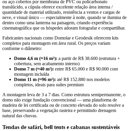
ou aço cobertos por membrana de PVC ou policarbonato
translúcido, a cúpula oferece excelente relação área interna /
quantidade de material utilizado, resistência a ventos e cargas de
neve, e visual único — especialmente à noite, quando se ilumina de
dentro como uma lanterna na paisagem, criando experiência
cinematográfica que os hóspedes adoram fotografar e compartilhar.
Fabricantes nacionais como Domolar e Geodesik oferecem kits
completos para montagem em área rural. Os preços variam
conforme o diâmetro:
Domo 4,6 m (≈16 m²):
a partir de R$ 38.600 (estrutura +
cobertura, sem acabamento interno)
Domo 7 m (≈40 m²):
entre R$ 65.000 e R$ 90.000 com
montagem incluída
Domo 11 m (≈96 m²):
até R$ 152.880 nos modelos
completos, ideais para suítes premium
A montagem leva de 3 a 7 dias. Como estrutura semipermanente, o
domo não exige fundação convencional — uma plataforma de
madeira de lei certificada ou de concreto elevada do solo resolve a
base, preservando a vegetação rasteira e permitindo drenagem
natural das chuvas.
Tendas de safári, bell tents e cabanas sustentáveis