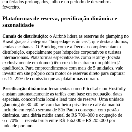
em feriados prolongados, julho e no período de dezembro a
fevereiro.
Plataformas de reserva, precificação dinâmica e
sazonalidade
Canais de distribuição:
o Airbnb lidera as reservas de glamping no
Brasil graças à categoria “hospedagens únicas”, que destaca domos,
tendas e cabanas. O Booking.com e a Decolar complementam a
distribuição, especialmente para hóspedes corporativos e turistas
internacionais. Plataformas especializadas como Holmy (focada
exclusivamente em domos) têm crescido e atraem um público já
qualificado. Para empreendimentos com mais de 5 unidades, vale
investir em site próprio com motor de reservas direto para capturar
os 15–25% de comissão que as plataformas cobram.
Precificação dinâmica:
ferramentas como PriceLabs ou Hostfully
ajustam automaticamente as tarifas com base em ocupação, datas
especiais, concorrência local e lead time de reserva. Uma unidade
glamping de 30–40 m² com banheiro privativo e café da manhã
incluído em região serrana de São Paulo consegue, com gestão
dinâmica, uma diária média anual de R$ 700–800 e ocupação de
65–70% — receita bruta entre R$ 166.000 e R$ 205.000 por
unidade por ano.