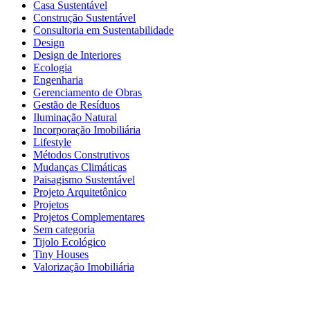
Casa Sustentável
Construção Sustentável
Consultoria em Sustentabilidade
Design
Design de Interiores
Ecologia
Engenharia
Gerenciamento de Obras
Gestão de Resíduos
Iluminação Natural
Incorporação Imobiliária
Lifestyle
Métodos Construtivos
Mudanças Climáticas
Paisagismo Sustentável
Projeto Arquitetônico
Projetos
Projetos Complementares
Sem categoria
Tijolo Ecológico
Tiny Houses
Valorização Imobiliária