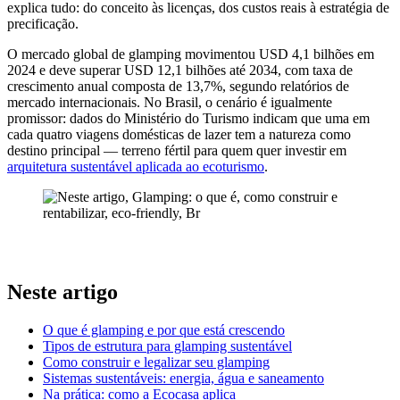
explica tudo: do conceito às licenças, dos custos reais à estratégia de
precificação.
O mercado global de glamping movimentou USD 4,1 bilhões em
2024 e deve superar USD 12,1 bilhões até 2034, com taxa de
crescimento anual composta de 13,7%, segundo relatórios de
mercado internacionais. No Brasil, o cenário é igualmente
promissor: dados do Ministério do Turismo indicam que uma em
cada quatro viagens domésticas de lazer tem a natureza como
destino principal — terreno fértil para quem quer investir em
arquitetura sustentável aplicada ao ecoturismo
.
Neste artigo
O que é glamping e por que está crescendo
Tipos de estrutura para glamping sustentável
Como construir e legalizar seu glamping
Sistemas sustentáveis: energia, água e saneamento
Na prática: como a Ecocasa aplica