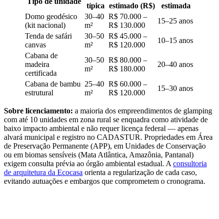
Tipo de unidade
típica
estimado (R$)
estimada
Domo geodésico
30–40
R$ 70.000 –
15–25 anos
(kit nacional)
m²
R$ 130.000
Tenda de safári
30–50
R$ 45.000 –
10–15 anos
canvas
m²
R$ 120.000
Cabana de
30–50
R$ 80.000 –
madeira
20–40 anos
m²
R$ 180.000
certificada
Cabana de bambu
25–40
R$ 60.000 –
15–30 anos
estrutural
m²
R$ 120.000
Sobre licenciamento:
a maioria dos empreendimentos de glamping
com até 10 unidades em zona rural se enquadra como atividade de
baixo impacto ambiental e não requer licença federal — apenas
alvará municipal e registro no CADASTUR. Propriedades em Área
de Preservação Permanente (APP), em Unidades de Conservação
ou em biomas sensíveis (Mata Atlântica, Amazônia, Pantanal)
exigem consulta prévia ao órgão ambiental estadual. A
consultoria
de arquitetura da Ecocasa
orienta a regularização de cada caso,
evitando autuações e embargos que comprometem o cronograma.