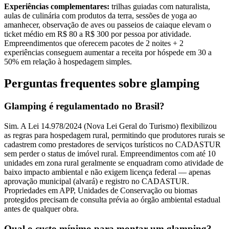
Experiências complementares:
trilhas guiadas com naturalista,
aulas de culinária com produtos da terra, sessões de yoga ao
amanhecer, observação de aves ou passeios de caiaque elevam o
ticket médio em R$ 80 a R$ 300 por pessoa por atividade.
Empreendimentos que oferecem pacotes de 2 noites + 2
experiências conseguem aumentar a receita por hóspede em 30 a
50% em relação à hospedagem simples.
Perguntas frequentes sobre glamping
Glamping é regulamentado no Brasil?
Sim. A Lei 14.978/2024 (Nova Lei Geral do Turismo) flexibilizou
as regras para hospedagem rural, permitindo que produtores rurais se
cadastrem como prestadores de serviços turísticos no CADASTUR
sem perder o status de imóvel rural. Empreendimentos com até 10
unidades em zona rural geralmente se enquadram como atividade de
baixo impacto ambiental e não exigem licença federal — apenas
aprovação municipal (alvará) e registro no CADASTUR.
Propriedades em APP, Unidades de Conservação ou biomas
protegidos precisam de consulta prévia ao órgão ambiental estadual
antes de qualquer obra.
Qual o custo mínimo para montar um glamping?