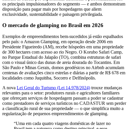
os principais impulsionadores do segmento — e ambos demonstram
disposição para pagar mais por hospedagens que aliem
exclusividade, sustentabilidade e paisagem privilegiada.
O mercado de glamping no Brasil em 2026
Exemplos de empreendimentos bem-sucedidos já estão espalhados
pelo país: o Amazon Glamping, em operação desde 2006 em
Presidente Figueiredo (AM), recebe hóspedes em uma propriedade
de 300 hectares com acesso ao rio Negro. O Korubo Safari Camp,
no Parque Estadual do Jalapão (TO), combina estruturas de safari
com o visual único das dunas de areia dourada do Tocantins. Em
São Paulo e Minas Gerais, domos geodésicos no Airbnb acumulam
centenas de avaliações cinco estrelas e diárias a partir de R$ 678 em
localidades como Juquitiba, Socorro e Delfinópolis.
A nova
Lei Geral do Turismo (Lei 14.978/2024)
trouxe mudanças
relevantes para o setor: produtores rurais e agricultores familiares
que ofereçam serviços de hospedagem passam a poder se cadastrar
como prestadores de serviços turísticos no CADASTUR sem perder
a classificação rural de sua propriedade — o que simplifica muito a
regularização de pequenos empreendimentos de glamping.
“Uma em cada quatro viagens domésticas de lazer no
Brasil tem a natureza como destino principal, e esse