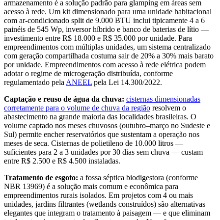
armazenamento é a solução padrão para glamping em áreas sem
acesso à rede. Um kit dimensionado para uma unidade habitacional
com ar-condicionado split de 9.000 BTU inclui tipicamente 4 a 6
painéis de 545 Wp, inversor híbrido e banco de baterias de lítio —
investimento entre R$ 18.000 e R$ 35.000 por unidade. Para
empreendimentos com múltiplas unidades, um sistema centralizado
com geração compartilhada costuma sair de 20% a 30% mais barato
por unidade. Empreendimentos com acesso à rede elétrica podem
adotar o regime de microgeração distribuída, conforme
regulamentado pela
ANEEL
pela Lei 14.300/2022.
Captação e reuso de água da chuva:
cisternas dimensionadas
corretamente para o volume de chuva da região
resolvem o
abastecimento na grande maioria das localidades brasileiras. O
volume captado nos meses chuvosos (outubro–março no Sudeste e
Sul) permite encher reservatórios que sustentam a operação nos
meses de seca. Cisternas de polietileno de 10.000 litros —
suficientes para 2 a 3 unidades por 30 dias sem chuva — custam
entre R$ 2.500 e R$ 4.500 instaladas.
Tratamento de esgoto:
a fossa séptica biodigestora (conforme
NBR 13969) é a solução mais comum e econômica para
empreendimentos rurais isolados. Em projetos com 4 ou mais
unidades, jardins filtrantes (wetlands construídos) são alternativas
elegantes que integram o tratamento à paisagem — e que eliminam