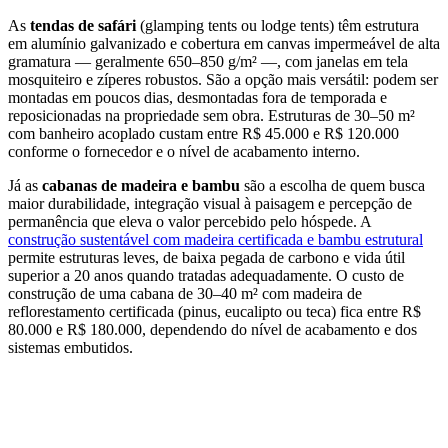
As
tendas de safári
(glamping tents ou lodge tents) têm estrutura
em alumínio galvanizado e cobertura em canvas impermeável de alta
gramatura — geralmente 650–850 g/m² —, com janelas em tela
mosquiteiro e zíperes robustos. São a opção mais versátil: podem ser
montadas em poucos dias, desmontadas fora de temporada e
reposicionadas na propriedade sem obra. Estruturas de 30–50 m²
com banheiro acoplado custam entre R$ 45.000 e R$ 120.000
conforme o fornecedor e o nível de acabamento interno.
Já as
cabanas de madeira e bambu
são a escolha de quem busca
maior durabilidade, integração visual à paisagem e percepção de
permanência que eleva o valor percebido pelo hóspede. A
construção sustentável com madeira certificada e bambu estrutural
permite estruturas leves, de baixa pegada de carbono e vida útil
superior a 20 anos quando tratadas adequadamente. O custo de
construção de uma cabana de 30–40 m² com madeira de
reflorestamento certificada (pinus, eucalipto ou teca) fica entre R$
80.000 e R$ 180.000, dependendo do nível de acabamento e dos
sistemas embutidos.