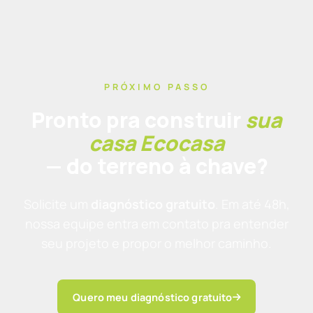
PRÓXIMO PASSO
Pronto pra construir
sua
casa Ecocasa
— do terreno à chave?
Solicite um
diagnóstico gratuito
. Em até 48h,
nossa equipe entra em contato pra entender
seu projeto e propor o melhor caminho.
Quero meu diagnóstico gratuito