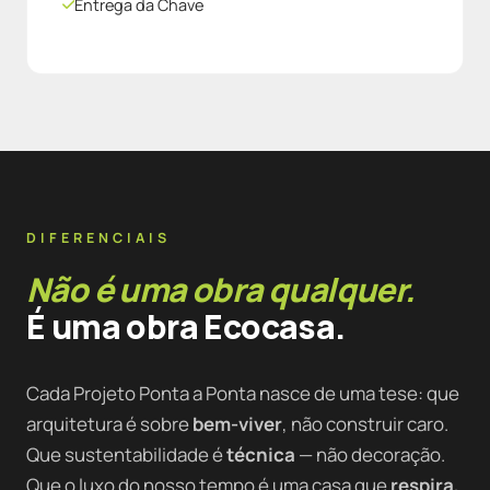
Entrega da Chave
DIFERENCIAIS
Não é uma obra qualquer.
É uma obra Ecocasa.
Cada Projeto Ponta a Ponta nasce de uma tese: que
arquitetura é sobre
bem-viver
, não construir caro.
Que sustentabilidade é
técnica
— não decoração.
Que o luxo do nosso tempo é uma casa que
respira,