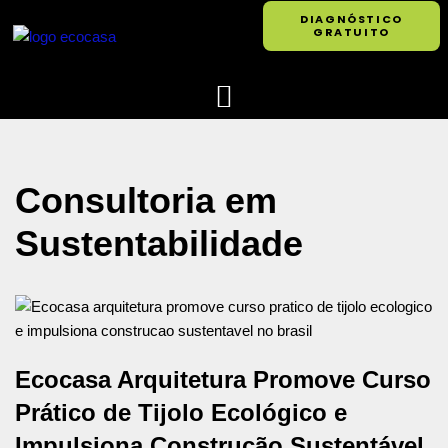
DIAGNÓSTICO
GRATUITO
Pular
para
o
conteúdo
Consultoria em
Sustentabilidade
Ecocasa Arquitetura Promove Curso
Prático de Tijolo Ecológico e
Impulsiona Construção Sustentável