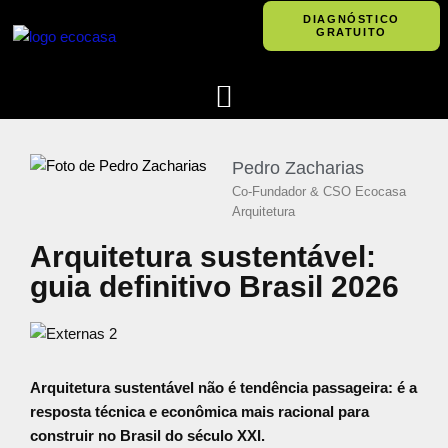
DIAGNÓSTICO
GRATUITO
Pular
para
o
conteúdo
Pedro Zacharias
Co-Fundador & CSO Ecocasa
Arquitetura
Arquitetura sustentável:
guia definitivo Brasil 2026
Arquitetura sustentável não é tendência passageira: é a
resposta técnica e econômica mais racional para
construir no Brasil do século XXI.