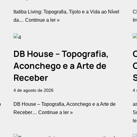
Itatiba Living: Topografia, Tijolo e a Vida ao Nível
C
da…
Continue a ler »
I
DB House – Topografia,
Aconchego e a Arte de
Receber
S
4 de agosto de 2026
4 
o
DB House – Topografia, Aconchego e a Arte de
a
Receber…
Continue a ler »
S
le