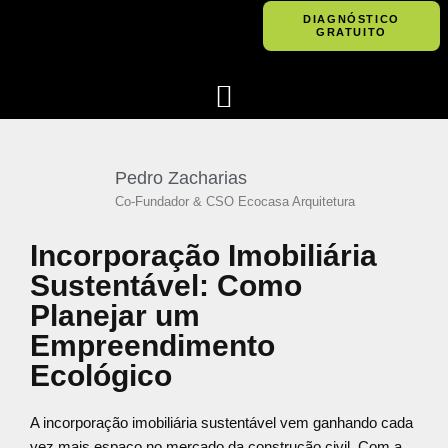
DIAGNÓSTICO
GRATUITO
Pular
para
o
conteúdo
Pedro Zacharias
Co-Fundador & CSO Ecocasa Arquitetura
Incorporação Imobiliária
Sustentável: Como
Planejar um
Empreendimento
Ecológico
A incorporação imobiliária sustentável vem ganhando cada
vez mais espaço no mercado da construção civil. Com a