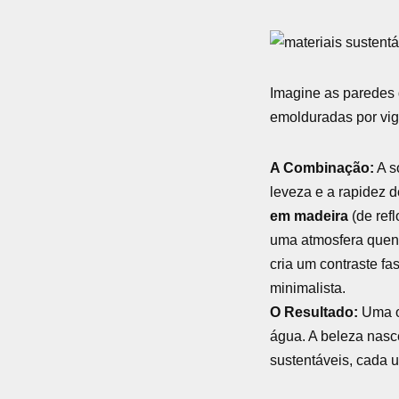
Imagine as paredes d
emolduradas por viga
A Combinação:
A s
leveza e a rapidez d
em madeira
(de refl
uma atmosfera quent
cria um contraste fa
minimalista.
O Resultado:
Uma o
água. A beleza nasce
sustentáveis, cada 