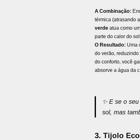
A Combinação:
Enq
térmica (atrasando a 
verde
atua como uma
parte do calor do so
O Resultado:
Uma c
do verão, reduzindo
do conforto, você ga
absorve a água da ch
✨
E se o seu
sol, mas tamb
3. Tijolo Ec