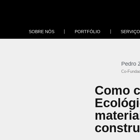
Pular
para
SOBRE NÓS
PORTFÓLIO
SERVIÇ
o
conteúdo
Pedro 
Co-Fundad
Como c
Ecológ
materia
constr