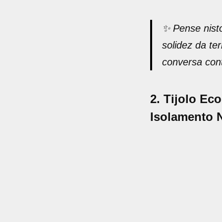
✨
Pense nist
solidez da te
conversa con
2. Tijolo Ec
Isolamento N