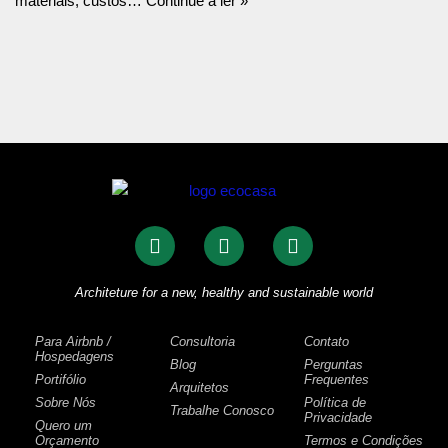
materiais, custos…
Continue a ler »
Architeture for a new, healthy and sustainable world
Para Airbnb /
Consultoria
Contato
Hospedagens
Blog
Perguntas
Portifólio
Frequentes
Arquitetos
Sobre Nós
Política de
Trabalhe Conosco
Privacidade
Quero um
Orçamento
Termos e Condições