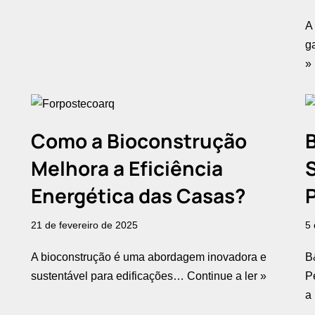
A
g
»
Como a Bioconstrução
Melhora a Eficiência
S
Energética das Casas?
21 de fevereiro de 2025
5 
A bioconstrução é uma abordagem inovadora e
B
sustentável para edificações…
Continue a ler »
P
a 