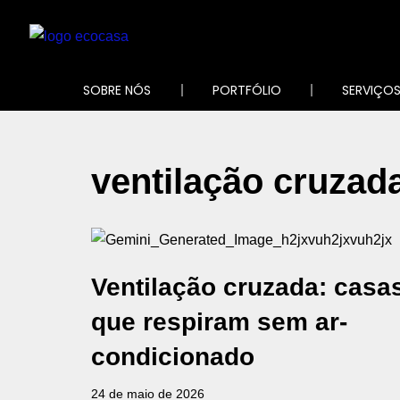
Pular
para
SOBRE NÓS
PORTFÓLIO
SERVIÇO
o
conteúdo
ventilação cruzad
Ventilação cruzada: casa
que respiram sem ar-
condicionado
24 de maio de 2026