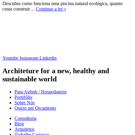
Descubra como funciona uma piscina natural ecológica, quanto
Piscina
custa construir…
Continue a ler »
natural
ecológica:
como
funciona
e
quanto
custa
Youtube
Instagram
Linkedin
Architeture for a new, healthy and
sustainable world
Para Airbnb / Hospedagens
Portifólio
Sobre Nós
Quero um Orçamento
Consultoria
Blog
Arquitetos
Trabalhe Conosco