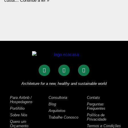
custa…
Continue a ler »
Architeture for a new, healthy and sustainable world
Para Airbnb /
Consultoria
Contato
Hospedagens
Blog
Perguntas
Portifólio
Frequentes
Arquitetos
Sobre Nós
Política de
Trabalhe Conosco
Privacidade
Quero um
Orçamento
Termos e Condições