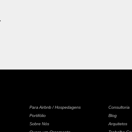
,
Para Airbnb / Hospedagens
Consultoria
Portifólio
Blog
Sobre Nós
Arquitetos