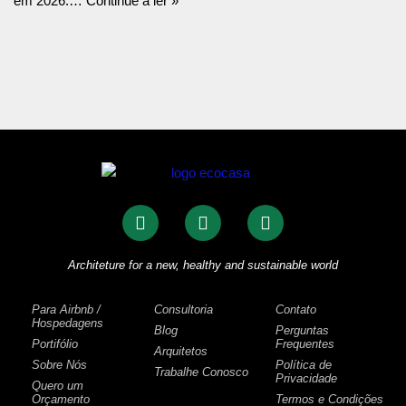
em 2026:…
Continue a ler »
Architeture for a new, healthy and sustainable world
Para Airbnb /
Consultoria
Contato
Hospedagens
Blog
Perguntas
Portifólio
Frequentes
Arquitetos
Sobre Nós
Política de
Trabalhe Conosco
Privacidade
Quero um
Orçamento
Termos e Condições