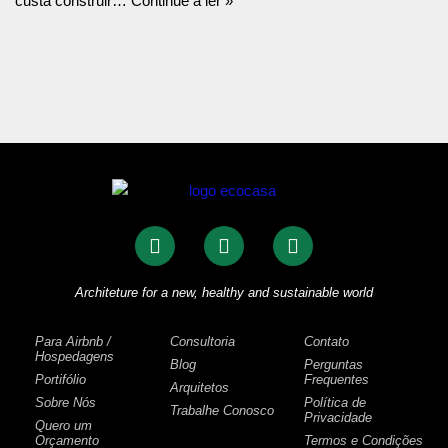
custa construir…
Continue a ler »
Architeture for a new, healthy and sustainable world
Para Airbnb /
Consultoria
Contato
Hospedagens
Blog
Perguntas
Portifólio
Frequentes
Arquitetos
Sobre Nós
Política de
Trabalhe Conosco
Privacidade
Quero um
Orçamento
Termos e Condições